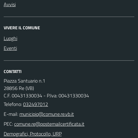
Avvisi
VIVERE IL COMUNE
Luoghi
Eventi
CONTATTI
Piazza Santuario n.1
28856 Re (VB)
C.F. 00431330034 - P.Iva: 00431330034
Telefono:
032497012
E-mail:
PEC:
Demografici, Protocollo, URP